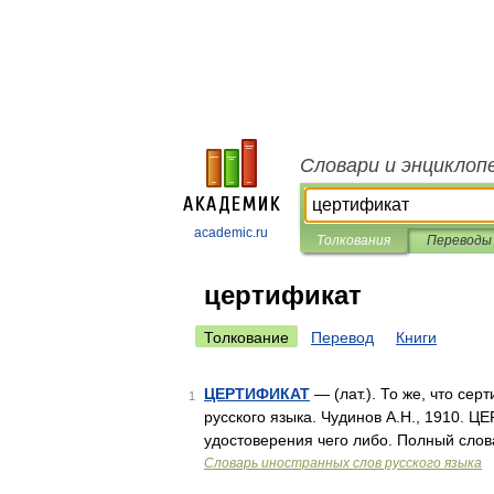
Словари и энциклоп
academic.ru
Толкования
Переводы
цертификат
Толкование
Перевод
Книги
ЦЕРТИФИКАТ
— (лат.). То же, что се
1
русского языка. Чудинов А.Н., 1910. 
удостоверения чего либо. Полный сло
Словарь иностранных слов русского языка