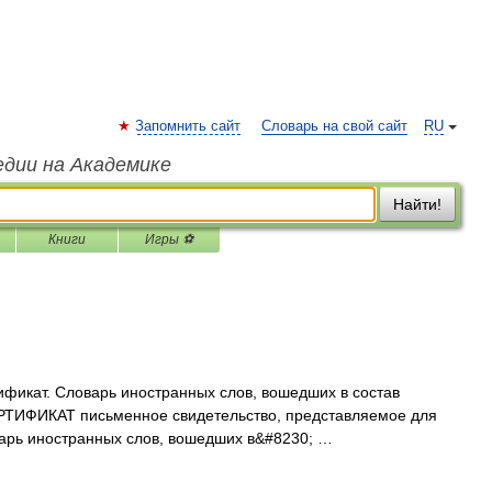
Запомнить сайт
Словарь на свой сайт
RU
едии на Академике
Найти!
Книги
Игры ⚽
ртификат. Словарь иностранных слов, вошедших в состав
ЦЕРТИФИКАТ письменное свидетельство, представляемое для
варь иностранных слов, вошедших в&#8230; …