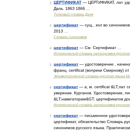
ЦЕРТИФИКАТ
— ЦЕРТИФИКАТ, лат. удос
2
Даль. 1863 1866 …
Толковый словарь Даля
цертификат
— сущ., кол во синонимов:
3
2013 …
Словарь синонимов
цертификат
— См. Сертификат …
4
Исторический словарь галлицизмов русског
цертификат
— удостоверение , начиная 
5
франц. certificat (вопреки Смирнову) от л
Этимологический словарь русского языка М
сертификат
— а, м. certificat &LT;лат.
6
уверение. Курганов. Удостоверение, пи
&LT;навигаторам&GT; цертификатов до
Исторический словарь галлицизмов русског
сертификат
— письменное удостоверени
7
цертификат, обязательство Словарь ру
синонимов русского языка. Практически