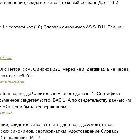
товерение, свидетельство. Толковый словарь Даля. В.И.
 1 • сертификат (10) Словарь синонимов ASIS. В.Н. Тришин.
о языка
с Петра I; см. Смирнов 321. Через нем. Zertifikat, а не через
ат. certificātiō …
акса Фасмера
 certum верно, действительно + facere делать. 1. Сертификат
сьменное свидетельство. БАС 1. А по свидетельству данных им
стойны они быть в совершенном …
о языка
е, свидетельство, аттестат; договор, документ, отвес,
сских синонимов. сертификат см. удостоверение Словарь
й справочник. М.: Р …