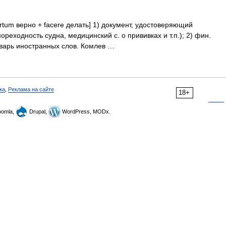
 sertum верно + facere делать] 1) документ, удостоверяющий
мореходность судна, медицинский с. о прививках и т.п.); 2) фин.
арь иностранных слов. Комлев …
ка
,
Реклама на сайте
18+
omla,
Drupal,
WordPress, MODx.