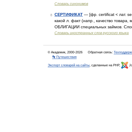
Словарь синонимов
СЕРТИФИКАТ
— [фр. certificat < лат.
8
какой л. факт (напр., качество товара, 
ОБЛИГАЦИИ специальных займов. Слов
Словарь иностранных слов русского языка
© Академик, 2000-2026
Обратная связь:
Техподдерж
👣 Путешествия
Экспорт словарей на сайты
, сделанные на PHP,
Jo